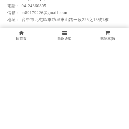
04-24360805
m89179226@gmail.com
台中市北屯區軍功里東山路一段225之15號1樓
關於我們
產品介紹
回首頁
匯款通知
購物車
(0)
案例分享
最新消息
影音專區
補助專區
醫療器材行
台中醫療器材行
北屯醫療器材行
輔具批發
台中輔具批發
Designed by
揚京快客
Copyright © 2026
隱私權政策
網站使用條款
..
累積人氣: 75995